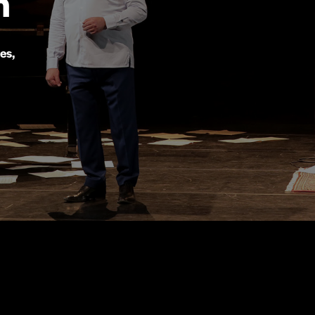
n
es,