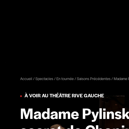
Accueil
/
Spectacles
/
En tournée
/
Saisons Précédentes
/
Madame Py
À VOIR AU THÉÂTRE RIVE GAUCHE
Madame Pylinska