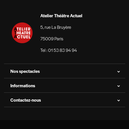
Atelier Théâtre Actuel
5, rue La Bruyère
75009 Paris
Tel : 01 53 83 94 94
Nos spectacles
À l'affiche à Paris
Informations
En tournée
Atelier Théâtre Actuel
Contactez-nous
Festival d'Avignon 2025
Nos partenaires
L’équipe
Récompensés
Nos actualités
Formulaire de contact
BAM Ticket