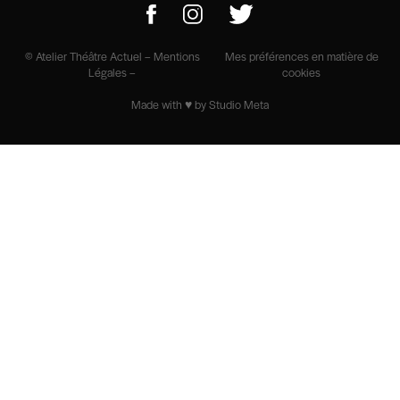
© Atelier Théâtre Actuel –
Mentions
Mes préférences en matière de
Légales
–
cookies
Made with ♥ by Studio Meta