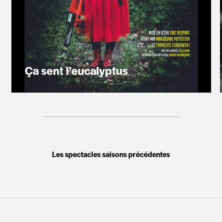
Ça sent l’eucalyptus
Un jour, Marjolaine pique-nique quand soudain
Les spectacles saisons précédentes
crac boum ah un arbre lui tombe dessus… Si t’as
le temps, elle te raconte la suite, parce que c’est
vachement drôle quand même !